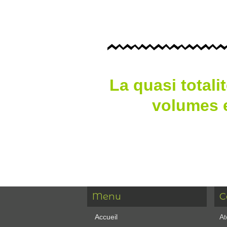
La quasi totali
volumes e
Menu
C
Accueil
At
News
7
Réalisations
Te
Découpes
Ma