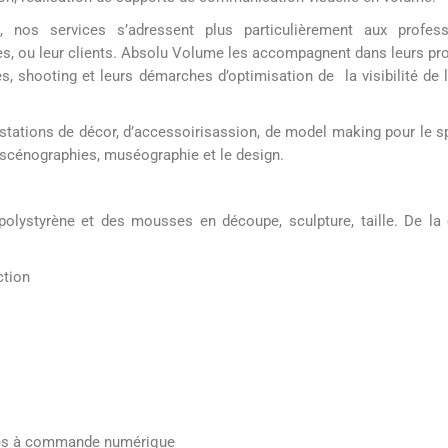
tations de décor, d’accessoirisassion, de model making pour le spec
s scénographies, muséographie et le design.
 polystyrène et des mousses en découpe, sculpture, taille. De la 
ction
xes à commande numérique
atériaux
bilités de livraison sur toute la France et plus, des prestations d’i