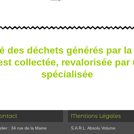
té des déchets générés par la
st collectée, revalorisée par u
spécialisée
ontact
Mentions Légales
elier : 34 rue de la Mairie
S.A.R.L. Absolu Volume
8125 Orcemont
RCS Versailles 530 124 015 RM
78
l : 06 99 55 51 32
il : contact@absolu-volume.net